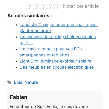
Noter cet article
Articles similaires :
Tamashii Chair, acheter une chaise pour
planter un arbre
Un concept de rocking chair ecolo bien
utile ...
Un clavier en bois pour vos PCs,
smartphones et tablettes
Light Bird, luminaire extérieur solaire
Des meubles en circuits électroniques
Étiquettes
Bois
,
Nature
Fabien
Fondateur de BuzzEcolo, je suis devenu