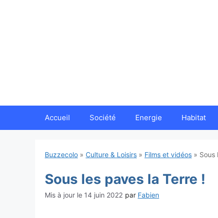
Aller
au
contenu
Accueil
Société
Energie
Habitat
Buzzecolo
»
Culture & Loisirs
»
Films et vidéos
»
Sous 
Sous les paves la Terre !
14 juin 2022
par
Fabien