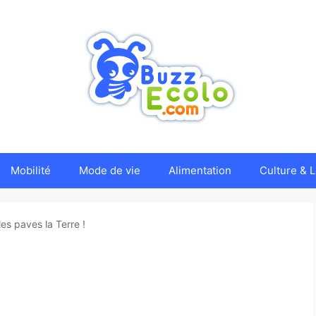
Mobilité
Mode de vie
Alimentation
Culture & L
les paves la Terre !