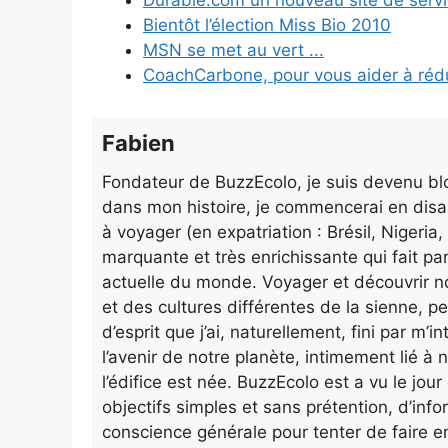
Durable.com un nouveau site de serv
Bientôt l’élection Miss Bio 2010
MSN se met au vert ...
CoachCarbone, pour vous aider à réd
Fabien
Fondateur de BuzzEcolo, je suis devenu blo
dans mon histoire, je commencerai en disa
à voyager (en expatriation : Brésil, Nigeri
marquante et très enrichissante qui fait pa
actuelle du monde. Voyager et découvrir n
et des cultures différentes de la sienne, p
d’esprit que j’ai, naturellement, fini par m
l’avenir de notre planète, intimement lié à n
l’édifice est née. BuzzEcolo est a vu le jo
objectifs simples et sans prétention, d’info
conscience générale pour tenter de faire e