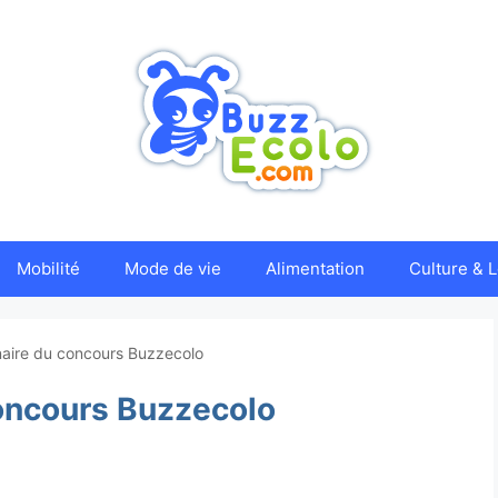
Mobilité
Mode de vie
Alimentation
Culture & L
aire du concours Buzzecolo
oncours Buzzecolo