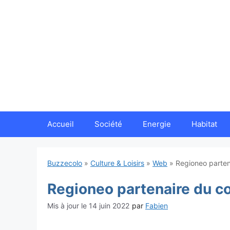
Aller
au
contenu
Accueil
Société
Energie
Habitat
Buzzecolo
»
Culture & Loisirs
»
Web
»
Regioneo parten
Regioneo partenaire du c
14 juin 2022
par
Fabien