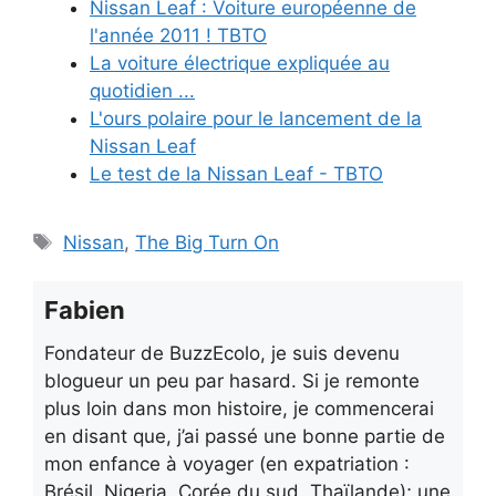
Nissan Leaf : Voiture européenne de
l'année 2011 ! TBTO
La voiture électrique expliquée au
quotidien ...
L'ours polaire pour le lancement de la
Nissan Leaf
Le test de la Nissan Leaf - TBTO
Étiquettes
Nissan
,
The Big Turn On
Fabien
Fondateur de BuzzEcolo, je suis devenu
blogueur un peu par hasard. Si je remonte
plus loin dans mon histoire, je commencerai
en disant que, j’ai passé une bonne partie de
mon enfance à voyager (en expatriation :
Brésil, Nigeria, Corée du sud, Thaïlande); une