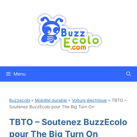
Aller
au
contenu
Menu
Buzzecolo
»
Mobilité durable
»
Voiture électrique
»
TBTO –
Soutenez BuzzEcolo pour The Big Turn On
TBTO – Soutenez BuzzEcolo
pour The Big Turn On