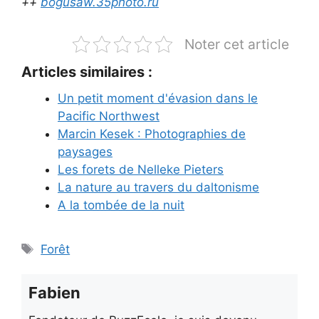
++
bogusaw.35photo.ru
Noter cet article
Articles similaires :
Un petit moment d'évasion dans le
Pacific Northwest
Marcin Kesek : Photographies de
paysages
Les forets de Nelleke Pieters
La nature au travers du daltonisme
A la tombée de la nuit
Étiquettes
Forêt
Fabien