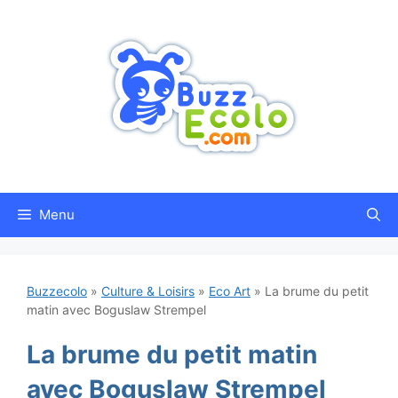
Aller
au
contenu
Menu
Buzzecolo
»
Culture & Loisirs
»
Eco Art
»
La brume du petit
matin avec Boguslaw Strempel
La brume du petit matin
avec Boguslaw Strempel