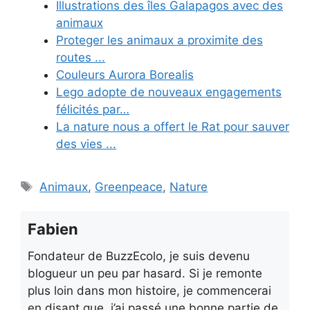
Illustrations des îles Galapagos avec des
animaux
Proteger les animaux a proximite des
routes ...
Couleurs Aurora Borealis
Lego adopte de nouveaux engagements
‎félicités par…
La nature nous a offert le Rat pour sauver
des vies ...
Étiquettes
Animaux
,
Greenpeace
,
Nature
Fabien
Fondateur de BuzzEcolo, je suis devenu
blogueur un peu par hasard. Si je remonte
plus loin dans mon histoire, je commencerai
en disant que, j’ai passé une bonne partie de