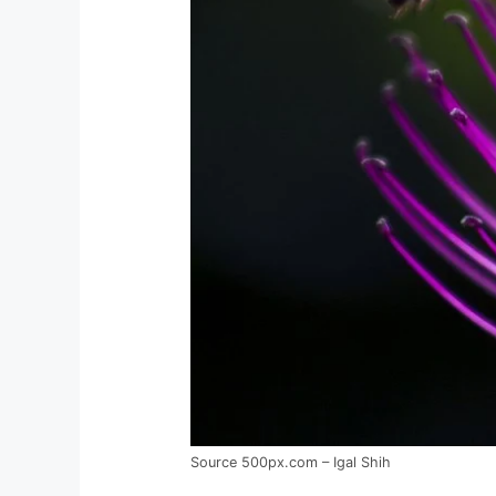
Source 500px.com – Igal Shih