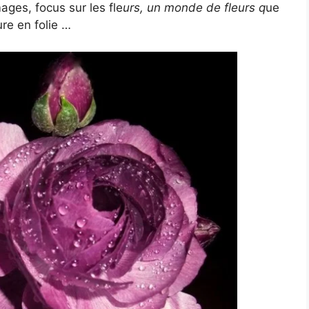
ges, focus sur les fle
urs, un monde de fleurs q
ue
ure en folie …