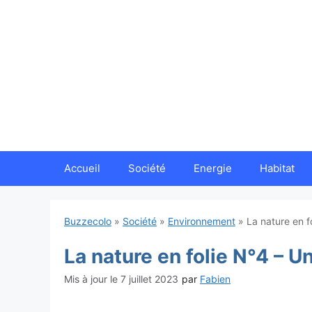
Aller
au
contenu
Accueil
Société
Energie
Habitat
Buzzecolo
»
Société
»
Environnement
»
La nature en f
La nature en folie N°4 – U
7 juillet 2023
par
Fabien