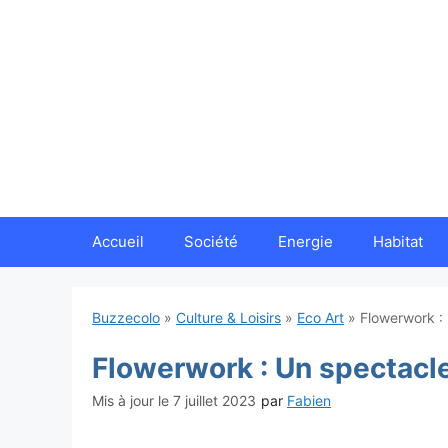
Aller
au
contenu
Accueil
Société
Energie
Habitat
Buzzecolo
»
Culture & Loisirs
»
Eco Art
»
Flowerwork : 
Flowerwork : Un spectacle
7 juillet 2023
par
Fabien