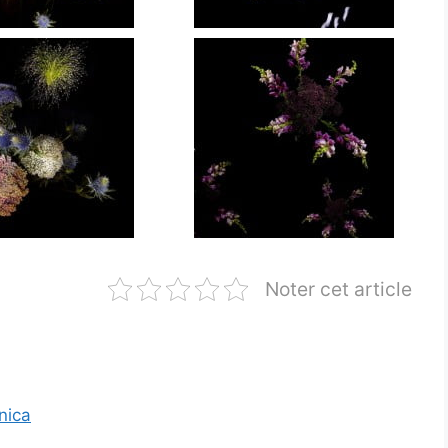
Noter cet article
nica