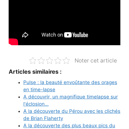
Noter cet article
Articles similaires :
Pulse : la beauté envoûtante des orages
en time-lapse
A découvrir, un magnifique timelapse sur
l'éclosion…
A la découverte du Pérou avec les clichés
de Brian Flaherty
A la découverte des plus beaux pics du