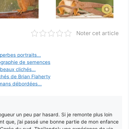
Noter cet article
perbes portraits…
tographie de semences
s beaux clichés…
chés de Brian Flaherty
mamans débordées…
gueur un peu par hasard. Si je remonte plus loin
nt que, j’ai passé une bonne partie de mon enfance