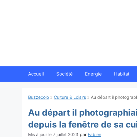
Aller
au
contenu
Accueil
Société
Energie
Habitat
Buzzecolo
»
Culture & Loisirs
»
Au départ il photographi
Au départ il photographiait
depuis la fenêtre de sa cu
7 juillet 2023
par
Fabien