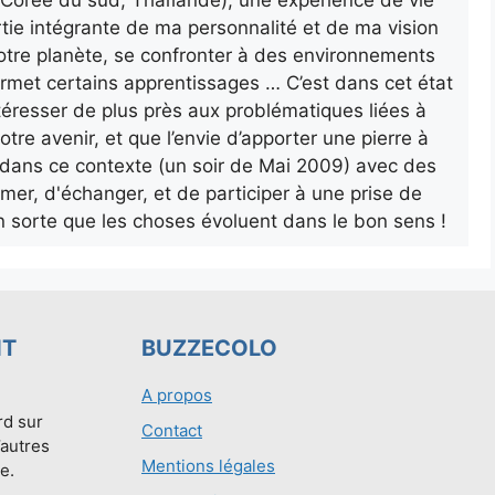
a, Corée du sud, Thaïlande); une expérience de vie
rtie intégrante de ma personnalité et de ma vision
otre planète, se confronter à des environnements
ermet certains apprentissages … C’est dans cet état
’intéresser de plus près aux problématiques liées à
otre avenir, et que l’envie d’apporter une pierre à
ur dans ce contexte (un soir de Mai 2009) avec des
rmer, d'échanger, et de participer à une prise de
n sorte que les choses évoluent dans le bon sens !
NT
BUZZECOLO
A propos
rd sur
Contact
’autres
Mentions légales
e.