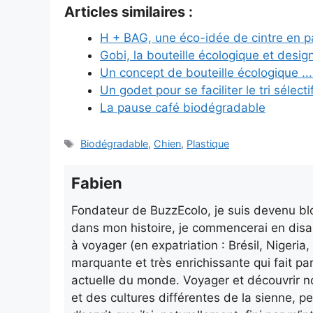
Articles similaires :
H + BAG, une éco-idée de cintre en p
Gobi, la bouteille écologique et desig
Un concept de bouteille écologique ...
Un godet pour se faciliter le tri sélect
La pause café biodégradable
Étiquettes
Biodégradable
,
Chien
,
Plastique
Fabien
Fondateur de BuzzEcolo, je suis devenu blo
dans mon histoire, je commencerai en disa
à voyager (en expatriation : Brésil, Nigeri
marquante et très enrichissante qui fait pa
actuelle du monde. Voyager et découvrir n
et des cultures différentes de la sienne, p