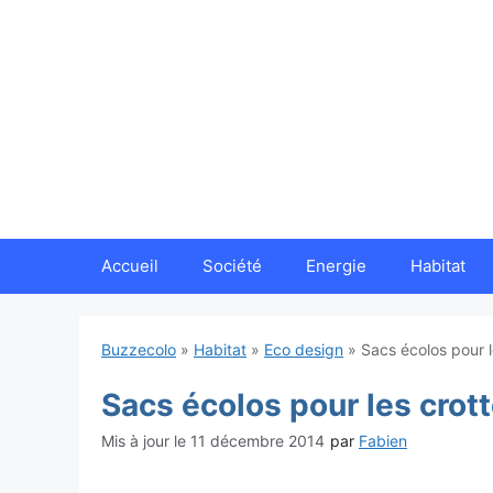
Aller
au
contenu
Accueil
Société
Energie
Habitat
Buzzecolo
»
Habitat
»
Eco design
»
Sacs écolos pour l
Sacs écolos pour les crott
11 décembre 2014
par
Fabien