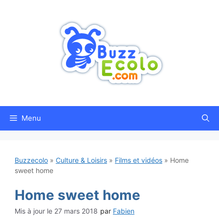
Aller
au
contenu
Menu
Buzzecolo
»
Culture & Loisirs
»
Films et vidéos
»
Home
sweet home
Home sweet home
27 mars 2018
par
Fabien