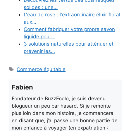
Découvrez les vertus des cosmétiques
solides : une…
L'eau de rose : l'extraordinaire élixir floral
aux…
Comment fabriquer votre propre savon
liquide pour…
3 solutions naturelles pour atténuer et
prévenir les…
Étiquettes
Commerce équitable
Fabien
Fondateur de BuzzEcolo, je suis devenu
blogueur un peu par hasard. Si je remonte
plus loin dans mon histoire, je commencerai
en disant que, j’ai passé une bonne partie de
mon enfance à voyager (en expatriation :