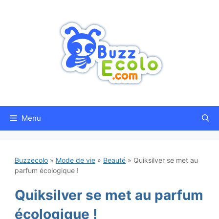
Aller
au
contenu
Menu
Buzzecolo
»
Mode de vie
»
Beauté
»
Quiksilver se met au
parfum écologique !
Quiksilver se met au parfum
écologique !