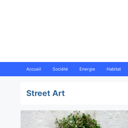
Aller
au
contenu
Accueil
Société
Energie
Habitat
Street Art