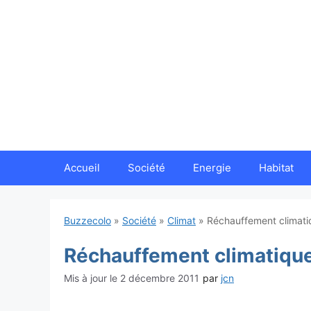
Aller
au
contenu
Accueil
Société
Energie
Habitat
Buzzecolo
»
Société
»
Climat
»
Réchauffement climatiq
Réchauffement climatique 
2 décembre 2011
par
jcn