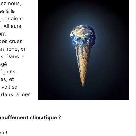
hez nous,
s à la
ure aient
 Ailleurs
ont
des crues
an Irene, en
s. Dans le
agé
régions
es, et
 voit sa
 dans la mer
hauffement climatique ?
n !