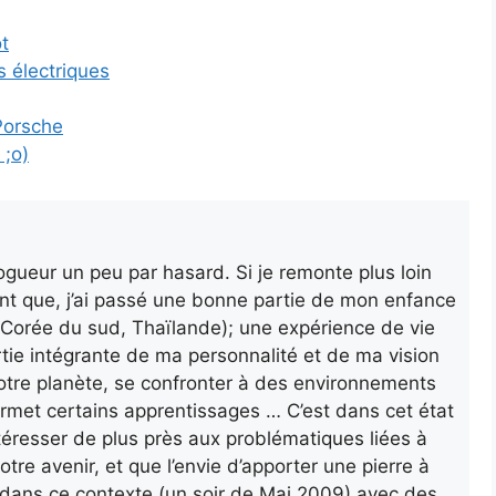
t
s électriques
 Porsche
 ;o)
gueur un peu par hasard. Si je remonte plus loin
nt que, j’ai passé une bonne partie de mon enfance
a, Corée du sud, Thaïlande); une expérience de vie
rtie intégrante de ma personnalité et de ma vision
otre planète, se confronter à des environnements
ermet certains apprentissages … C’est dans cet état
’intéresser de plus près aux problématiques liées à
otre avenir, et que l’envie d’apporter une pierre à
ur dans ce contexte (un soir de Mai 2009) avec des