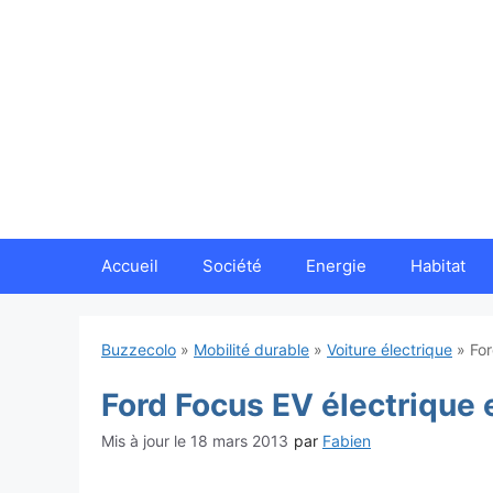
Aller
au
contenu
Accueil
Société
Energie
Habitat
Buzzecolo
»
Mobilité durable
»
Voiture électrique
»
For
Ford Focus EV électrique e
18 mars 2013
par
Fabien