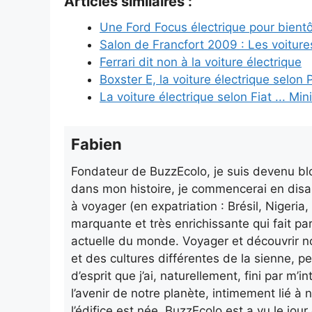
Articles similaires :
Une Ford Focus électrique pour bientô
Salon de Francfort 2009 : Les voiture
Ferrari dit non à la voiture électrique
Boxster E, la voiture électrique selon
La voiture électrique selon Fiat ... Mini
Fabien
Fondateur de BuzzEcolo, je suis devenu blo
dans mon histoire, je commencerai en disa
à voyager (en expatriation : Brésil, Nigeri
marquante et très enrichissante qui fait pa
actuelle du monde. Voyager et découvrir n
et des cultures différentes de la sienne, p
d’esprit que j’ai, naturellement, fini par m
l’avenir de notre planète, intimement lié à n
l’édifice est née. BuzzEcolo est a vu le jo