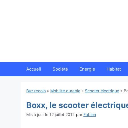
Aller
au
contenu
Accueil
Société
Energie
Habitat
Buzzecolo
»
Mobilité durable
»
Scooter électrique
»
Bo
Boxx, le scooter électriqu
12 juillet 2012
par
Fabien