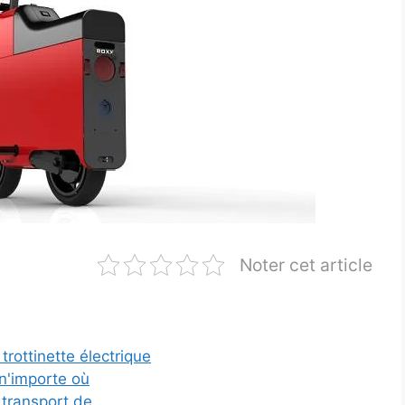
Noter cet article
trottinette électrique
 n'importe où
e transport de…