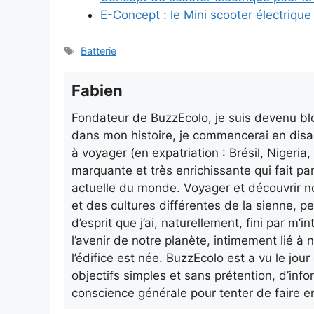
E-Concept : le Mini scooter électrique
Étiquettes
Batterie
Fabien
Fondateur de BuzzEcolo, je suis devenu blo
dans mon histoire, je commencerai en disa
à voyager (en expatriation : Brésil, Nigeri
marquante et très enrichissante qui fait pa
actuelle du monde. Voyager et découvrir n
et des cultures différentes de la sienne, p
d’esprit que j’ai, naturellement, fini par m
l’avenir de notre planète, intimement lié à n
l’édifice est née. BuzzEcolo est a vu le jo
objectifs simples et sans prétention, d’info
conscience générale pour tenter de faire e