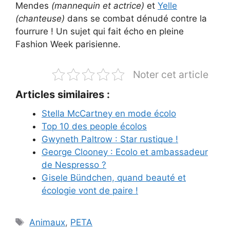
Mendes
(mannequin et actrice)
et
Yelle
(chanteuse)
dans se combat dénudé contre la
fourrure ! Un sujet qui fait écho en pleine
Fashion Week parisienne.
Noter cet article
Articles similaires :
Stella McCartney en mode écolo
Top 10 des people écolos
Gwyneth Paltrow : Star rustique !
George Clooney : Ecolo et ambassadeur
de Nespresso ?
Gisele Bündchen, quand beauté et
écologie vont de paire !
Étiquettes
Animaux
,
PETA