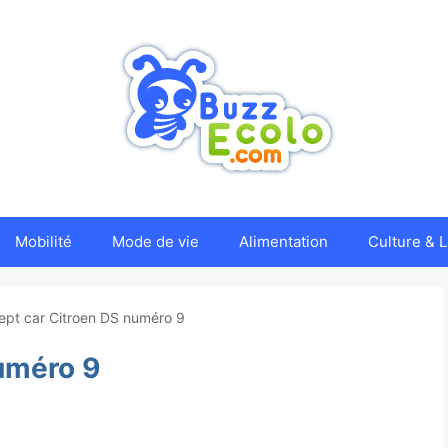
Mobilité
Mode de vie
Alimentation
Culture & L
pt car Citroen DS numéro 9
uméro 9