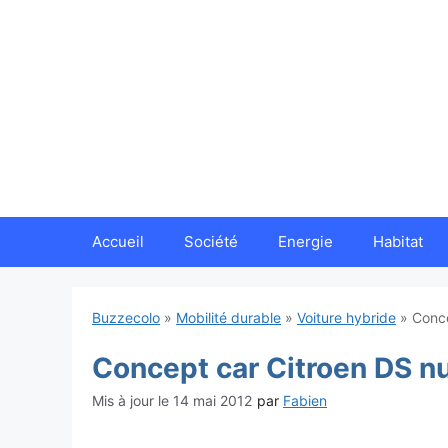
Aller
au
contenu
Accueil
Société
Energie
Habitat
Buzzecolo
»
Mobilité durable
»
Voiture hybride
»
Conce
Concept car Citroen DS n
14 mai 2012
par
Fabien