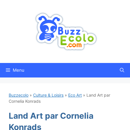
Aller
au
contenu
Menu
Buzzecolo
»
Culture & Loisirs
»
Eco Art
»
Land Art par
Cornelia Konrads
Land Art par Cornelia
Konrads