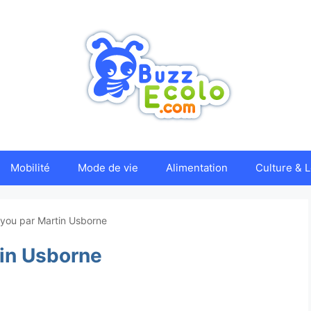
Mobilité
Mode de vie
Alimentation
Culture & L
 you par Martin Usborne
tin Usborne