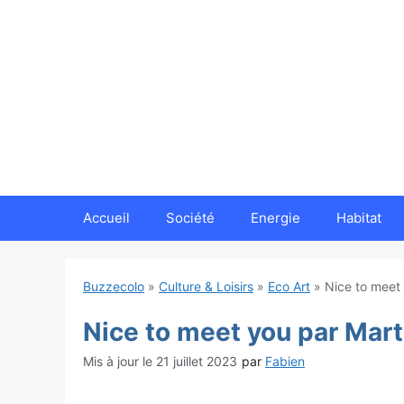
Aller
au
contenu
Accueil
Société
Energie
Habitat
Buzzecolo
»
Culture & Loisirs
»
Eco Art
»
Nice to meet
Nice to meet you par Mar
21 juillet 2023
par
Fabien