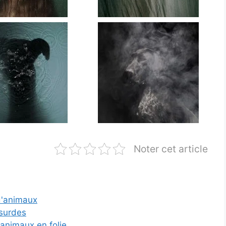
Noter cet article
 d'animaux
bsurdes
 animaux en folie