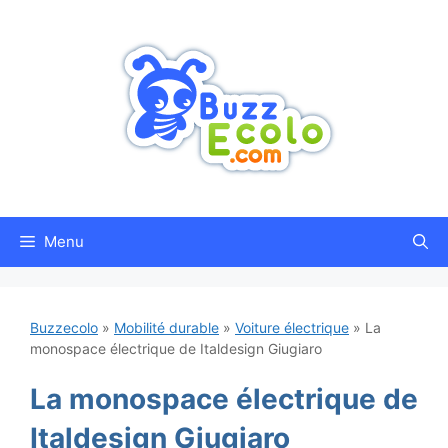
Aller
au
contenu
Menu
Buzzecolo
»
Mobilité durable
»
Voiture électrique
»
La
monospace électrique de Italdesign Giugiaro
La monospace électrique de
Italdesign Giugiaro