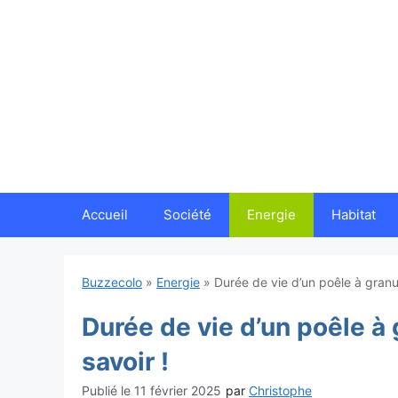
Aller
au
contenu
Accueil
Société
Energie
Habitat
Buzzecolo
»
Energie
»
Durée de vie d’un poêle à granu
Durée de vie d’un poêle à
savoir !
11 février 2025
par
Christophe