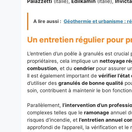
Palazzetti
(Italie),
Edilkamin
(Italie),
Invicta
A lire aussi :
Géothermie et urbanisme : révo
Un entretien régulier pour p
L’entretien d’un poêle à granulés est crucial 
propriétaires, cela implique un
nettoyage ré
combustion
, et du
cendrier
pour assurer un
Il est également important de
vérifier l’éta
d’utiliser des
granulés de bonne qualité
pou
soin, contribuent à maintenir le bon foncti
Parallèlement,
l’intervention d’un professi
complexes telles que le
ramonage
annuel du
risques d’incendie, et
l’entretien annuel co
approfondi de l’appareil, la vérification et 