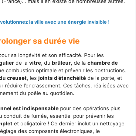
(France)… mais il en existe de nombreuses autres.
lutionnez la ville avec une énergie invisible !
rolonger sa durée vie
pour sa longévité et son efficacité. Pour les
gulier
de la
vitre
, du
brûleur
, de la
chambre de
e combustion optimale et prévenir les obstructions.
t du creuset
, les
joints d’étanchéité
de la porte, et
r réduire l’encrassement. Ces tâches, réalisées avec
onnement du poêle au quotidien.
onnel est indispensable
pour des opérations plus
 conduit de fumée, essentiel pour prévenir les
mplet
et obligatoire ! Ce dernier inclut un nettoyage
le réglage des composants électroniques, le