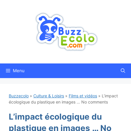
Aller
au
contenu
Menu
Buzzecolo
»
Culture & Loisirs
»
Films et vidéos
»
L’impact
écologique du plastique en images … No comments
L’impact écologique du
plastique en images … No