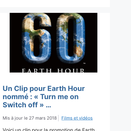
Un Clip pour Earth Hour
nommé : « Turn me on
Switch off » …
27 mars 2018
Films et vidéos
Voici un clip pour la promotion de Earth