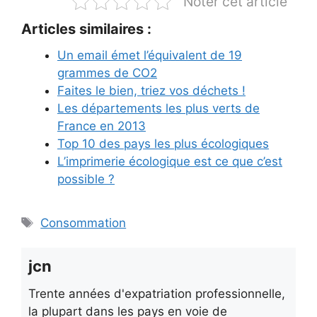
Noter cet article
Articles similaires :
Un email émet l’équivalent de 19
grammes de CO2
Faites le bien, triez vos déchets !
Les départements les plus verts de
France en 2013
Top 10 des pays les plus écologiques
L’imprimerie écologique est ce que c’est
possible ?
Étiquettes
Consommation
jcn
Trente années d'expatriation professionnelle,
la plupart dans les pays en voie de