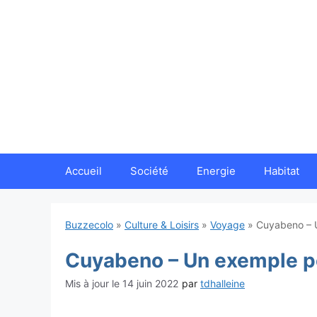
Aller
au
contenu
Accueil
Société
Energie
Habitat
Buzzecolo
»
Culture & Loisirs
»
Voyage
»
Cuyabeno – U
Cuyabeno – Un exemple po
14 juin 2022
par
tdhalleine