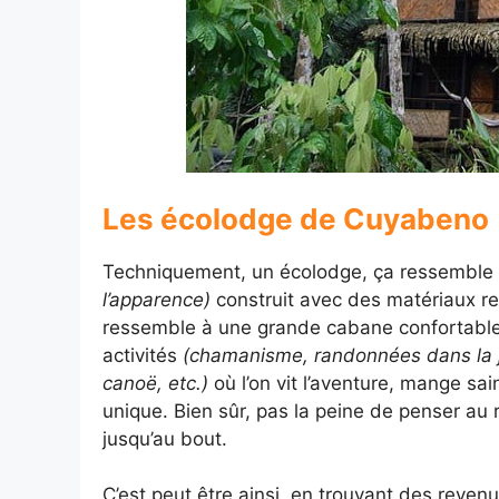
Les écolodge de Cuyabeno
Techniquement, un écolodge, ça ressemble à
l’apparence)
construit avec des matériaux r
ressemble à une grande cabane confortable
activités
(chamanisme, randonnées dans la j
canoë, etc.)
où l’on vit l’aventure, mange sai
unique. Bien sûr, pas la peine de penser au r
jusqu’au bout.
C’est peut être ainsi, en trouvant des reve