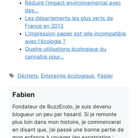
Réduire l'impact environnemental avec
des…
Les départements les plus verts de
France en 2013
L'impression papier est-elle incompatible
avec l'écologie ?
Quatre utilisations écologique du
cannabis pour…
Étiquettes
Déchets
,
Empreinte écologique
,
Papier
Fabien
Fondateur de BuzzEcolo, je suis devenu
blogueur un peu par hasard. Si je remonte
plus loin dans mon histoire, je commencerai
en disant que, j’ai passé une bonne partie de
mon enfance à voyager (en expatriation :