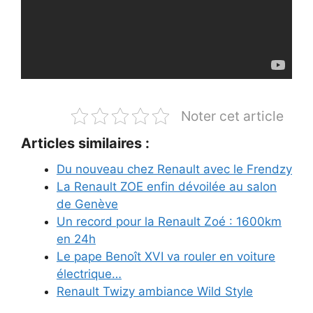
Noter cet article
Articles similaires :
Du nouveau chez Renault avec le Frendzy
La Renault ZOE enfin dévoilée au salon
de Genève
Un record pour la Renault Zoé : 1600km
en 24h
Le pape Benoît XVI va rouler en voiture
électrique…
Renault Twizy ambiance Wild Style