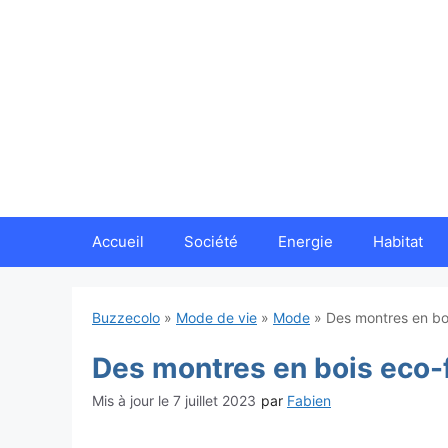
Aller
au
contenu
Accueil
Société
Energie
Habitat
Buzzecolo
»
Mode de vie
»
Mode
»
Des montres en boi
Des montres en bois eco-
7 juillet 2023
par
Fabien