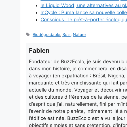
le Liquid Wood, une alternatives au pl
InCycle : Puma lance sa nouvelle coll
Conscious : le prêt-à-porter écologi
Étiquettes
Biodégradable
,
Bois
,
Nature
Fabien
Fondateur de BuzzEcolo, je suis devenu blo
dans mon histoire, je commencerai en disa
à voyager (en expatriation : Brésil, Nigeri
marquante et très enrichissante qui fait pa
actuelle du monde. Voyager et découvrir n
et des cultures différentes de la sienne, p
d’esprit que j’ai, naturellement, fini par m
l’avenir de notre planète, intimement lié à n
l’édifice est née. BuzzEcolo est a vu le jo
objectifs simples et sans prétention, d’info