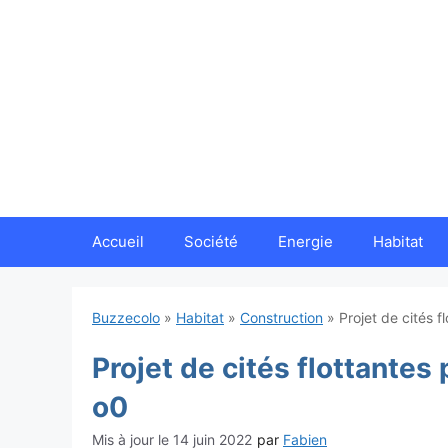
Aller
au
contenu
Accueil
Société
Energie
Habitat
Buzzecolo
»
Habitat
»
Construction
»
Projet de cités f
Projet de cités flottantes
o0
14 juin 2022
par
Fabien