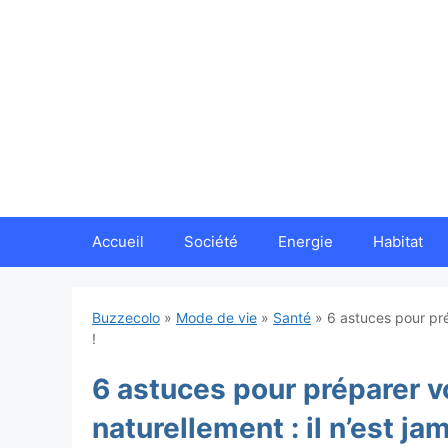
Aller
au
contenu
Accueil
Société
Energie
Habitat
Buzzecolo
»
Mode de vie
»
Santé
»
6 astuces pour prép
!
6 astuces pour préparer vo
naturellement : il n’est jam