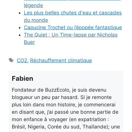
légende
Les plus belles chutes d'eau et cascades
du monde
Capucine Trochet ou l’épopée fantastique
The Quiet : Un Time-lapse par Nicholas
Buer
Étiquettes
CO2
,
Réchauffement climatique
Fabien
Fondateur de BuzzEcolo, je suis devenu
blogueur un peu par hasard. Si je remonte
plus loin dans mon histoire, je commencerai
en disant que, j’ai passé une bonne partie de
mon enfance à voyager (en expatriation :
Brésil, Nigeria, Corée du sud, Thaïlande); une