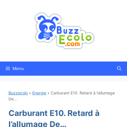
Aller
au
contenu
Menu
Buzzecolo
»
Energie
»
Carburant E10. Retard à l’allumage
De…
Carburant E10. Retard à
l’allumage De…