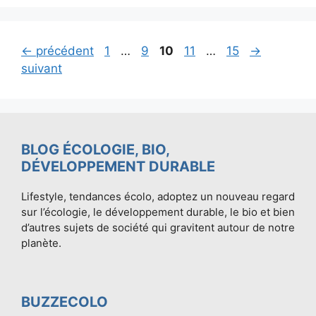
Page
Page
Page
Page
Page
←
précédent
1
…
9
10
11
…
15
→
suivant
BLOG ÉCOLOGIE, BIO,
DÉVELOPPEMENT DURABLE
Lifestyle, tendances écolo, adoptez un nouveau regard
sur l’écologie, le développement durable, le bio et bien
d’autres sujets de société qui gravitent autour de notre
planète.
BUZZECOLO