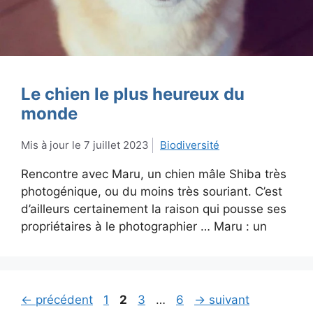
Le chien le plus heureux du
monde
7 juillet 2023
Biodiversité
Rencontre avec Maru, un chien mâle Shiba très
photogénique, ou du moins très souriant. C’est
d’ailleurs certainement la raison qui pousse ses
propriétaires à le photographier … Maru : un
Page
Page
Page
Page
←
précédent
1
2
3
…
6
→
suivant