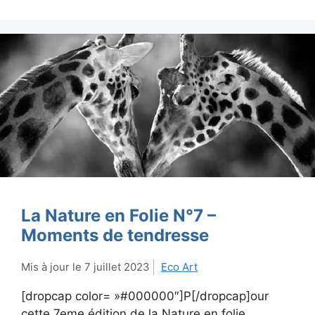
La Nature en Folie N°7 –
Moments de tendresse
7 juillet 2023
Eco Art
[dropcap color= »#000000″]P[/dropcap]our
cette 7eme édition de la Nature en folie,