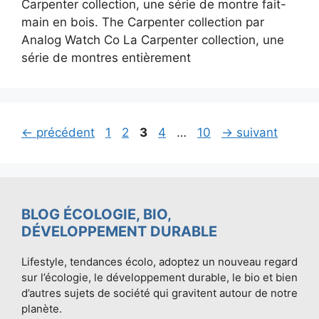
Carpenter collection, une série de montre fait-
main en bois. The Carpenter collection par
Analog Watch Co La Carpenter collection, une
série de montres entièrement
Page
Page
Page
Page
Page
←
précédent
1
2
3
4
…
10
→
suivant
BLOG ÉCOLOGIE, BIO,
DÉVELOPPEMENT DURABLE
Lifestyle, tendances écolo, adoptez un nouveau regard
sur l’écologie, le développement durable, le bio et bien
d’autres sujets de société qui gravitent autour de notre
planète.