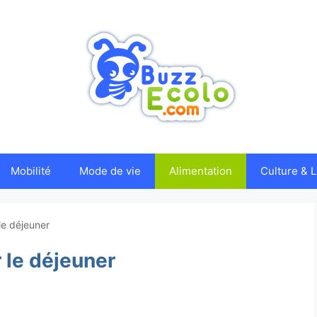
Mobilité
Mode de vie
Alimentation
Culture & L
le déjeuner
 le déjeuner