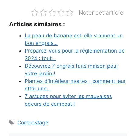
Noter cet article
Articles similaires :
La peau de banane est-elle vraiment un
bon engrais…
Préparez-vous pour la réglementation de
2024 : tout…
Découvrez 7 engrais faits maison pour
votre jardin !
Plantes d'intérieur mortes : comment leur
offrir une…
7 astuces pour éviter les mauvaises
odeurs de compost !
Étiquettes
Compostage