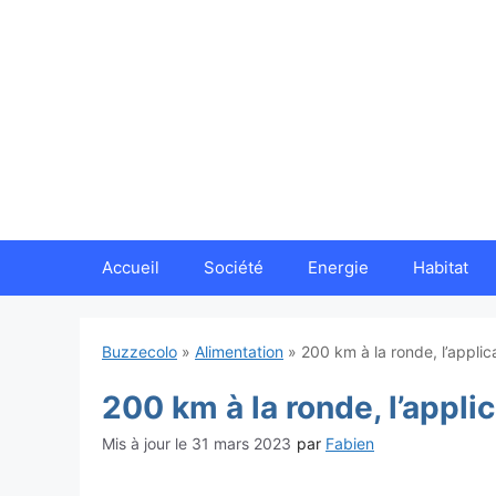
Aller
au
contenu
Accueil
Société
Energie
Habitat
Buzzecolo
»
Alimentation
»
200 km à la ronde, l’appl
200 km à la ronde, l’appl
31 mars 2023
par
Fabien