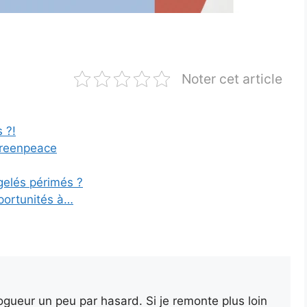
Noter cet article
 ?!
Greenpeace
elés périmés ?
portunités à…
gueur un peu par hasard. Si je remonte plus loin