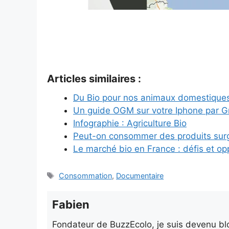
Articles similaires :
Du Bio pour nos animaux domestiques
Un guide OGM sur votre Iphone par 
Infographie : Agriculture Bio
Peut-on consommer des produits surg
Le marché bio en France : défis et op
Étiquettes
Consommation
,
Documentaire
Fabien
Fondateur de BuzzEcolo, je suis devenu blo