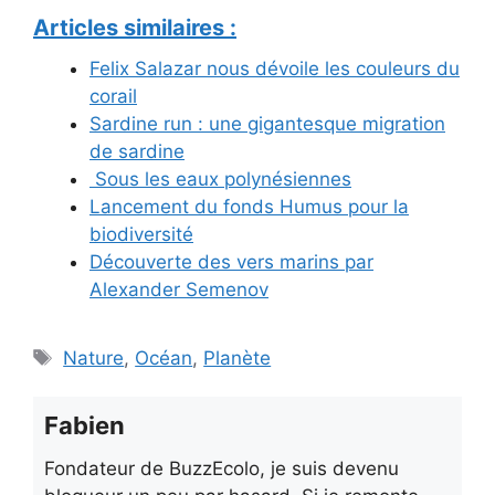
Articles similaires :
Felix Salazar nous dévoile les couleurs du
corail
Sardine run : une gigantesque migration
de sardine
Sous les eaux polynésiennes
Lancement du fonds Humus pour la
biodiversité
Découverte des vers marins par
Alexander Semenov
Étiquettes
Nature
,
Océan
,
Planète
Fabien
Fondateur de BuzzEcolo, je suis devenu