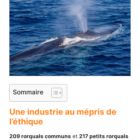
Sommaire
Une industrie au mépris de
l’éthique
209 rorquals communs
et
217 petits rorquals