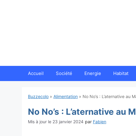
Aller
au
contenu
Accueil
Société
Energie
Habitat
Buzzecolo
»
Alimentation
»
No No’s : L’aternative au 
No No’s : L’aternative au
23 janvier 2024
par
Fabien