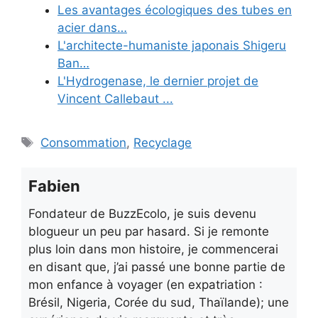
Les avantages écologiques des tubes en
acier dans…
L'architecte-humaniste japonais Shigeru
Ban…
L'Hydrogenase, le dernier projet de
Vincent Callebaut ...
Étiquettes
Consommation
,
Recyclage
Fabien
Fondateur de BuzzEcolo, je suis devenu
blogueur un peu par hasard. Si je remonte
plus loin dans mon histoire, je commencerai
en disant que, j’ai passé une bonne partie de
mon enfance à voyager (en expatriation :
Brésil, Nigeria, Corée du sud, Thaïlande); une