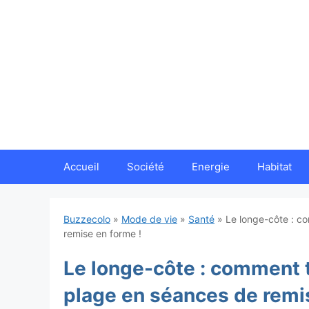
Aller
au
contenu
Accueil
Société
Energie
Habitat
Buzzecolo
»
Mode de vie
»
Santé
»
Le longe-côte : c
remise en forme !
Le longe-côte : comment 
plage en séances de remi