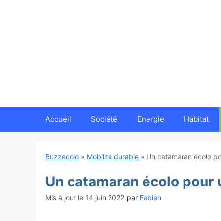
Aller
au
contenu
Accueil
Société
Energie
Habitat
Buzzecolo
»
Mobilité durable
»
Un catamaran écolo po
Un catamaran écolo pour 
14 juin 2022
par
Fabien