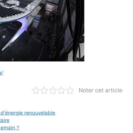
g/
Noter cet article
d'énergie renouvelable
aire
demain ?