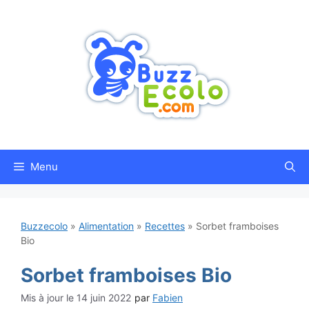
Aller
au
contenu
Menu
Buzzecolo
»
Alimentation
»
Recettes
»
Sorbet framboises
Bio
Sorbet framboises Bio
14 juin 2022
par
Fabien