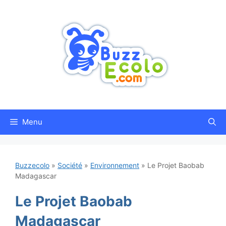
Aller
au
contenu
Menu
Buzzecolo
»
Société
»
Environnement
»
Le Projet Baobab
Madagascar
Le Projet Baobab
Madagascar