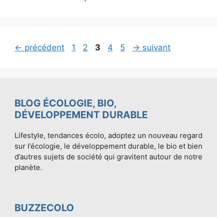
Page
Page
Page
Page
Page
←
précédent
1
2
3
4
5
→
suivant
BLOG ÉCOLOGIE, BIO,
DÉVELOPPEMENT DURABLE
Lifestyle, tendances écolo, adoptez un nouveau regard
sur l’écologie, le développement durable, le bio et bien
d’autres sujets de société qui gravitent autour de notre
planète.
BUZZECOLO