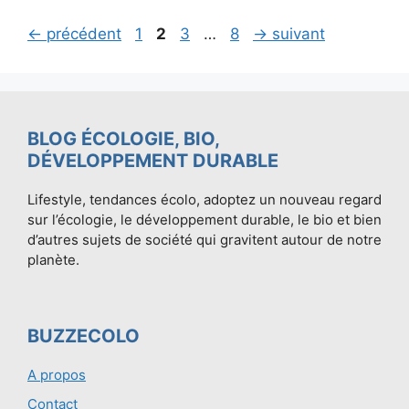
Page
Page
Page
Page
←
précédent
1
2
3
…
8
→
suivant
BLOG ÉCOLOGIE, BIO,
DÉVELOPPEMENT DURABLE
Lifestyle, tendances écolo, adoptez un nouveau regard
sur l’écologie, le développement durable, le bio et bien
d’autres sujets de société qui gravitent autour de notre
planète.
BUZZECOLO
A propos
Contact